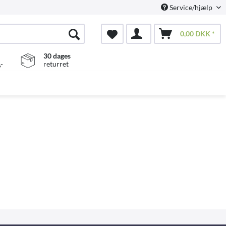
Service/hjælp
0,00 DKK *
30 dages
-
returret