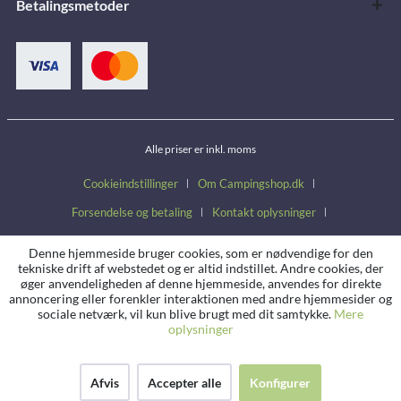
Betalingsmetoder
Alle priser er inkl. moms
Cookieindstillinger
Om Campingshop.dk
Forsendelse og betaling
Kontakt oplysninger
Handelsbetingelser
Fortrydelsesret
Persondatapolitik
Denne hjemmeside bruger cookies, som er nødvendige for den
tekniske drift af webstedet og er altid indstillet. Andre cookies, der
øger anvendeligheden af denne hjemmeside, anvendes for direkte
annoncering eller forenkler interaktionen med andre hjemmesider og
sociale netværk, vil kun blive brugt med dit samtykke.
Mere
oplysninger
Afvis
Accepter alle
Konfigurer