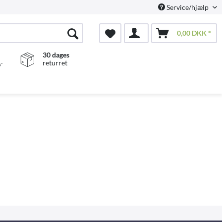
Service/hjælp
0,00 DKK *
30 dages
-
returret