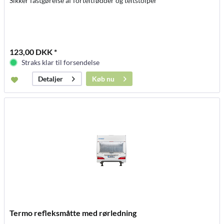
Sikker fastgørelse af forteltfødder og teltstolper
123,00 DKK *
Straks klar til forsendelse
Køb nu
Detaljer
Termo refleksmåtte med rørledning