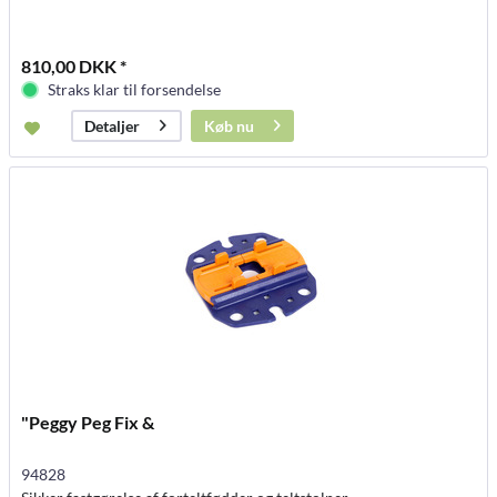
810,00 DKK *
Straks klar til forsendelse
Køb nu
Detaljer
"Peggy Peg Fix &
94828