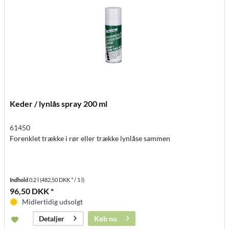
Keder / lynlås spray 200 ml
61450
Forenklet trække i rør eller trække lynlåse sammen
Indhold
0.2 l
(482,50 DKK * / 1 l)
96,50 DKK *
Midlertidig udsolgt
Køb nu
Detaljer