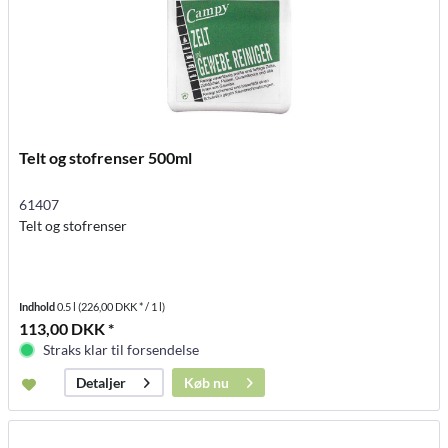
Telt og stofrenser 500ml
61407
Telt og stofrenser
Indhold
0.5 l
(226,00 DKK * / 1 l)
113,00 DKK *
Straks klar til forsendelse
Køb nu
Detaljer