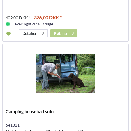
376,00 DKK *
409,00 DKK *
Leveringstid ca. 9 dage
Køb nu
Detaljer
Camping brusebad solo
641321