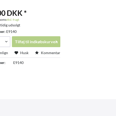
00 DKK *
 moms
eksl. fragt
tidig udsolgt
mer:
E9140
Tilføj til
indkøbskurven
lign
Husk
Kommentar
er:
E9140