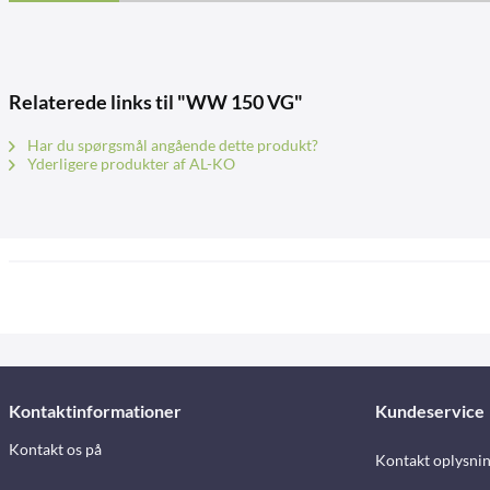
Relaterede links til "WW 150 VG"
Har du spørgsmål angående dette produkt?
Yderligere produkter af AL-KO
Kontaktinformationer
Kundeservice
Kontakt os på
Kontakt oplysni