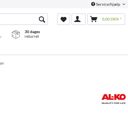
Service/hjælp
0,00 DKK *
30 dages
-
returret
ger