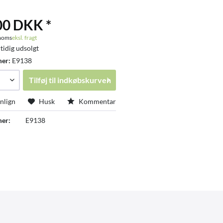
00 DKK *
 moms
eksl. fragt
tidig udsolgt
mer:
E9138
Tilføj til
indkøbskurven
lign
Husk
Kommentar
er:
E9138