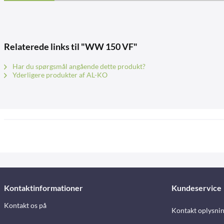
Relaterede links til "WW 150 VF"
Har du spørgsmål angående dette produkt?
Yderligere produkter af AL-KO
Kontaktinformationer
Kundeservice
Kontakt os på
Kontakt oplysni