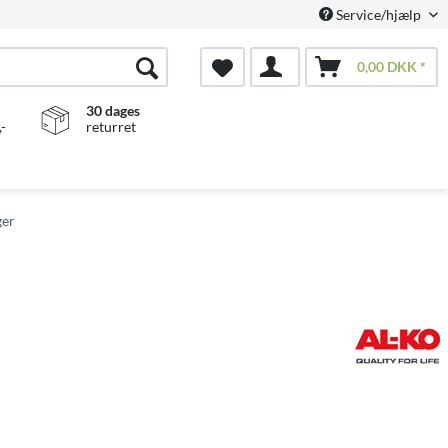
Service/hjælp
0,00 DKK *
30 dages
-
returret
ger