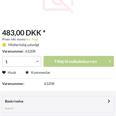
483,00 DKK *
Priser inkl. moms
eksl. fragt
Midlertidig udsolgt
Varenummer:
63208
Tilføj til
indkøbskurven
Husk
Kommentar
Varenummer:
63208
Beskrivelse
mere