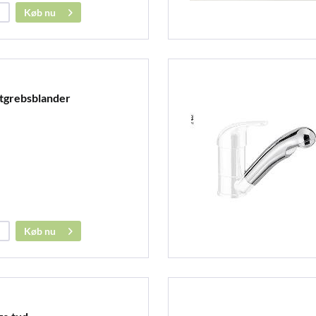
Køb nu
etgrebsblander
Køb nu