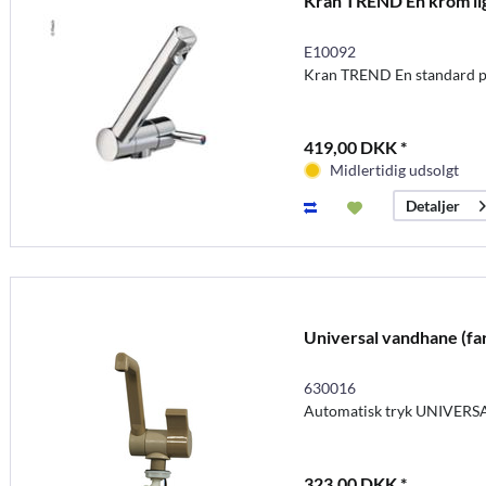
Kran TREND En krom li
E10092
Kran TREND En standard p
419,00 DKK *
Midlertidig udsolgt
Detaljer
Universal vandhane (far
630016
Automatisk tryk UNIVERSA
323,00 DKK *