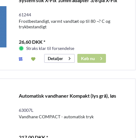
System stik X-Fix 10mm adapter 3/8\på X-Fix
61244
Frostbestandigt, varmt vandtæt op til 80 ¬? C og
trykbestandigt
26,60 DKK *
Straks klar til forsendelse
Køb nu
Detaljer
Automatisk vandhaner Kompakt (lys grå), løs
63007L
Vandhane COMPACT - automatisk tryk
217,00 DKK *