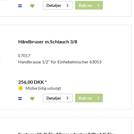
Køb nu
Detaljer
Håndbruser m.Schlauch 3/8
E7017
Handbrause 1/2" für Einhebelmischer 63053
256,00 DKK *
Midlertidig udsolgt
Køb nu
Detaljer