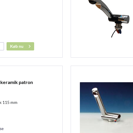
Køb nu
 keramik patron
yk 115 mm
se