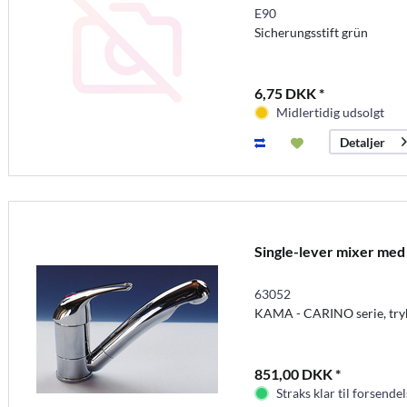
E90
Sicherungsstift grün
6,75 DKK *
Midlertidig udsolgt
Detaljer
Single-lever mixer med
63052
KAMA - CARINO serie, tr
851,00 DKK *
Straks klar til forsendel