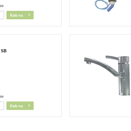
se
Køb nu
 SB
se
Køb nu