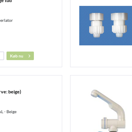
ge tud
erlator
Køb nu
ve: beige)
L - Beige