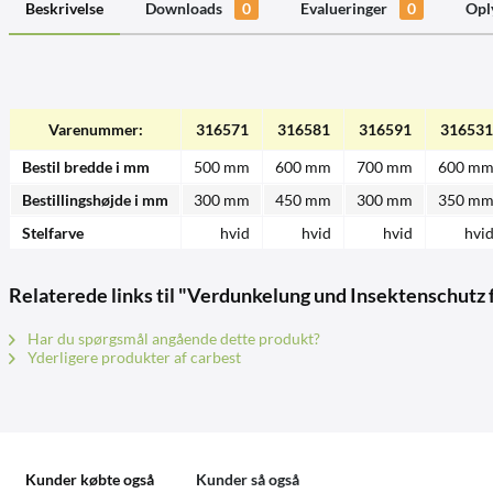
Beskrivelse
Downloads
0
Evalueringer
0
Opl
Varenummer:
316571
316581
316591
316531
Bestil bredde i mm
500 mm
600 mm
700 mm
600 m
Bestillingshøjde i mm
300 mm
450 mm
300 mm
350 m
Stelfarve
hvid
hvid
hvid
hvi
Relaterede links til "Verdunkelung und Insektenschutz
Har du spørgsmål angående dette produkt?
Yderligere produkter af carbest
Kunder købte også
Kunder så også