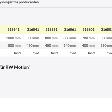
ysninger fra producenten
316641
316541
316551
316561
316601
31650
m
1000 mm
500 mm
800 mm
800 mm
700 mm
500 m
m
500 mm
450 mm
450 mm
340 mm
400 mm
350 m
d
hvid
hvid
hvid
hvid
hvid
hvi
 für RW Motion"