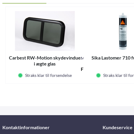
Carbest RW-Motion skydevindue
Sika Lastomer 710 
M31650
i ægte glas
Fra 1.210,00 DKK *
Straks klar til forsendelse
Straks klar til f
Kontaktinformationer
Kundeservice