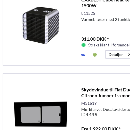
1500W
811525
Varmeblæser med 2 funkti
311,00 DKK *
Straks klar til forsendel
Detaljer
Skydevindue til Fiat Du
Citroen Jumper fra mod
M31619
Mørkfarvet Ducato-siderude
L2/L4/L5
Fra 1.922,00 DKK *