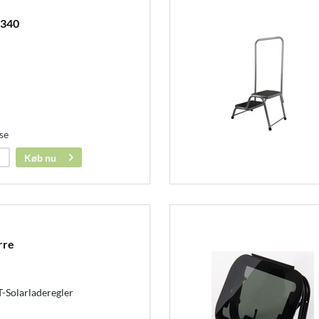
.340
se
Køb nu
rre
-Solarladeregler