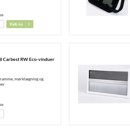
se
Køb nu
til Carbest RW Eco-vinduer
d ramme, mørklægning og
uer
se