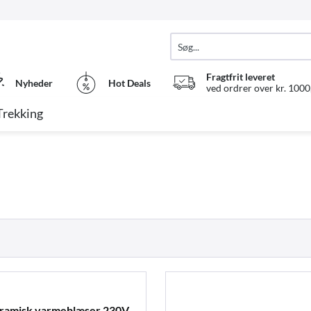
Fragtfrit leveret
Nyheder
Hot Deals
ved ordrer over kr. 1000,
Trekking
amisk varmeblæser 230V,