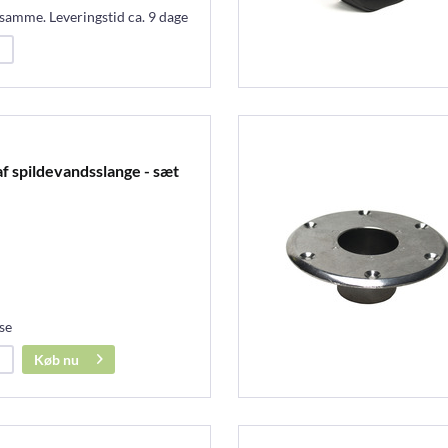
samme. Leveringstid ca. 9 dage
af spildevandsslange - sæt
se
Køb nu