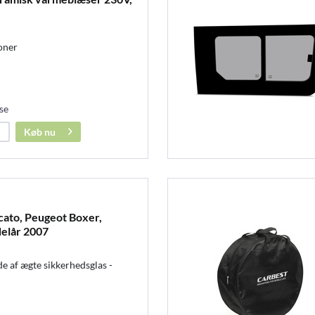
oner
se
Køb nu
cato, Peugeot Boxer,
elår 2007
 af ægte sikkerhedsglas -