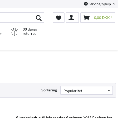
Service/hjælp
0,00 DKK *
30 dages
-
returret
Sortering
Skydevindue til Mercedes Sprinter, VW Crafter fra