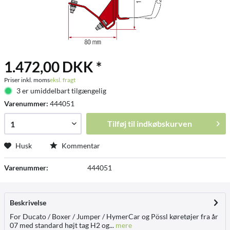
1.472,00 DKK *
Priser inkl. moms
eksl. fragt
3 er umiddelbart tilgængelig
Varenummer:
444051
Tilføj til
indkøbskurven
Husk
Kommentar
Varenummer:
444051
Beskrivelse
For Ducato / Boxer / Jumper / HymerCar og Pössl køretøjer fra år
07 med standard højt tag H2 og...
mere