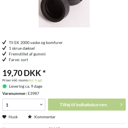
Til EK 2000 vaske og komfurer
1 skrue dæksel
Fremstillet af gummi
Farve: sort
19,70 DKK *
Priser inkl. moms
eksl. fragt
Levering ca. 9 dage
Varenummer:
E3987
Tilføj til
indkøbskurven
Husk
Kommentar