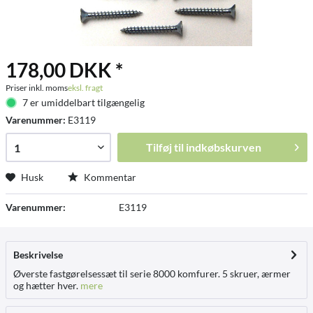
178,00 DKK *
Priser inkl. moms
eksl. fragt
7 er umiddelbart tilgængelig
Varenummer:
E3119
Tilføj til
indkøbskurven
Husk
Kommentar
Varenummer:
E3119
Beskrivelse
Øverste fastgørelsessæt til serie 8000 komfurer. 5 skruer, ærmer
og hætter hver.
mere