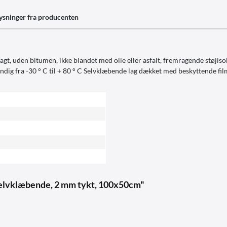
ysninger fra producenten
agt, uden bitumen, ikke blandet med olie eller asfalt, fremragende støjis
dig fra -30 ° C til + 80 ° C Selvklæbende lag dækket med beskyttende fil
, selvklæbende, 2 mm tykt, 100x50cm"