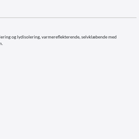
olering og lydisolering, varmereflekterende, selvklæbende med
m.