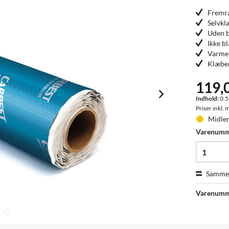
Fremra
Selvkl
Uden 
Ikke bl
Varmer
Klæben
119,
Indhold:
0.5
Priser inkl.
Midler
Varenum
Sammen
Varenumm