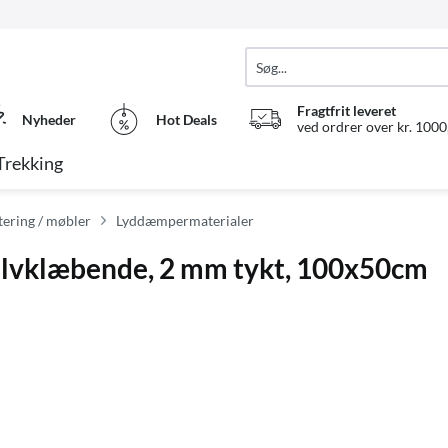
Fragtfrit leveret
Nyheder
Hot Deals
ved ordrer over kr. 1000,
Trekking
ering / møbler
Lyddæmpermaterialer
 selvklæbende, 2 mm tykt, 100x50cm