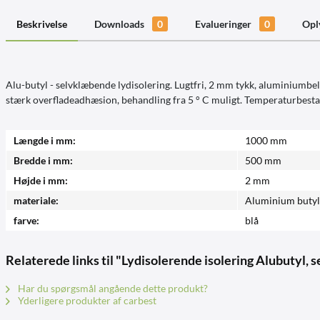
Beskrivelse
Downloads
0
Evalueringer
0
Opl
Alu-butyl - selvklæbende lydisolering. Lugtfri, 2 mm tykk, aluminiumbel
stærk overfladeadhæsion, behandling fra 5 ° C muligt. Temperaturbestan
Længde i mm:
1000 mm
Bredde i mm:
500 mm
Højde i mm:
2 mm
materiale:
Aluminium butyl
farve:
blå
Relaterede links til "Lydisolerende isolering Alubutyl
Har du spørgsmål angående dette produkt?
Yderligere produkter af carbest