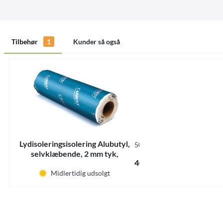
Tilbehør
1
Kunder så også
Lydisoleringsisolering Alubutyl,
50099
selvklæbende, 2 mm tyk,
Indhold
2 m²
(204,00 DKK * / 1 m²)
408,00 DKK *
500x40cm
Midlertidig udsolgt