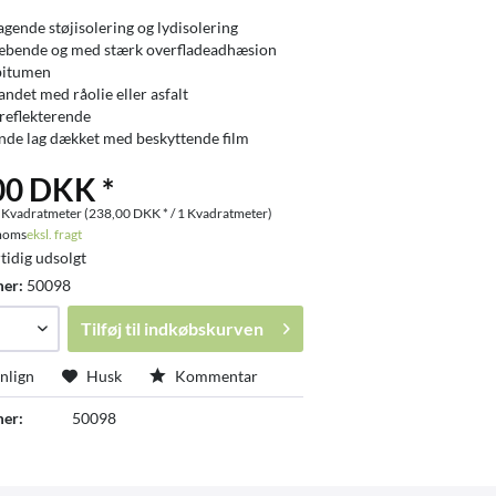
gende støjisolering og lydisolering
æbende og med stærk overfladeadhæsion
bitumen
andet med råolie eller asfalt
eflekterende
de lag dækket med beskyttende film
00 DKK *
 Kvadratmeter (238,00 DKK * / 1 Kvadratmeter)
 moms
eksl. fragt
tidig udsolgt
mer:
50098
Tilføj til
indkøbskurven
lign
Husk
Kommentar
er:
50098