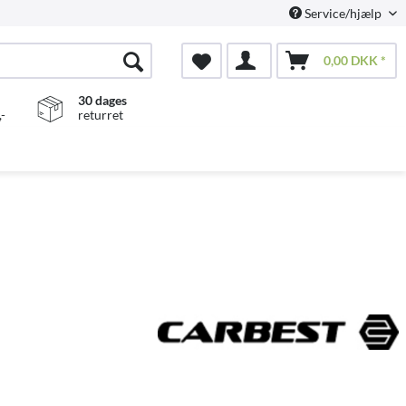
Service/hjælp
0,00 DKK *
30 dages
-
returret