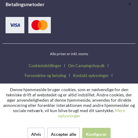
Betalingsmetoder
Alle priser er inkl. moms
Cookieindstillinger
Om Campingshop.dk
Forsendelse og betaling
Kontakt oplysninger
Handelsbetingelser
Fortrydelsesret
Persondatapolitik
Denne hjemmeside bruger cookies, som er nødvendige for den
tekniske drift af webstedet og er altid indstillet. Andre cookies, der
øger anvendeligheden af denne hjemmeside, anvendes for direkte
annoncering eller forenkler interaktionen med andre hjemmesider og
sociale netværk, vil kun blive brugt med dit samtykke.
Mere
oplysninger
Afvis
Accepter alle
Konfigurer