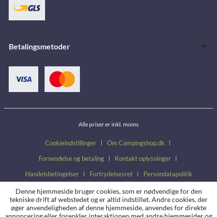
Betalingsmetoder
Alle priser er inkl. moms
Cookieindstillinger
Om Campingshop.dk
Forsendelse og betaling
Kontakt oplysninger
Handelsbetingelser
Fortrydelsesret
Persondatapolitik
Denne hjemmeside bruger cookies, som er nødvendige for den
tekniske drift af webstedet og er altid indstillet. Andre cookies, der
øger anvendeligheden af denne hjemmeside, anvendes for direkte
annoncering eller forenkler interaktionen med andre hjemmesider og