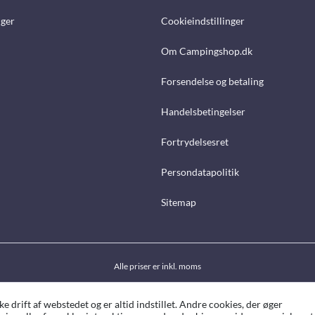
nger
Cookieindstillinger
Om Campingshop.dk
Forsendelse og betaling
Handelsbetingelser
Fortrydelsesret
Persondatapolitik
Sitemap
Alle priser er inkl. moms
drift af webstedet og er altid indstillet. Andre cookies, der øger