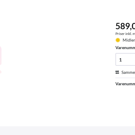
589,
Priser inkl.
Midler
Varenum
Sammen
Varenumm