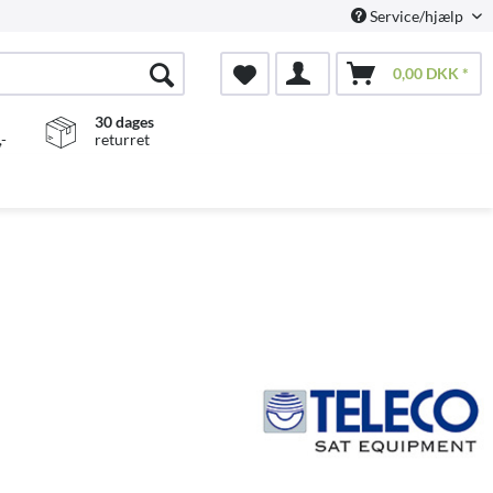
Service/hjælp
0,00 DKK *
30 dages
-
returret