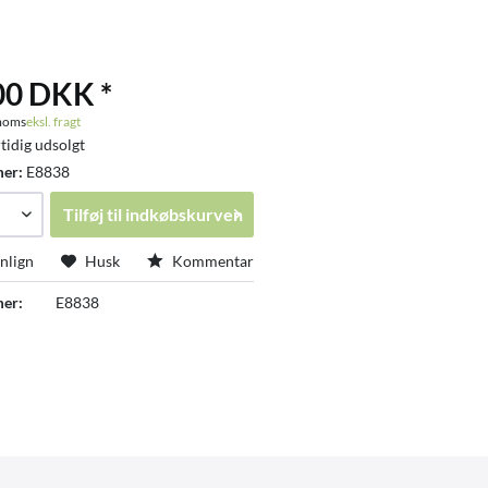
00 DKK *
 moms
eksl. fragt
tidig udsolgt
mer:
E8838
Tilføj til
indkøbskurven
lign
Husk
Kommentar
er:
E8838