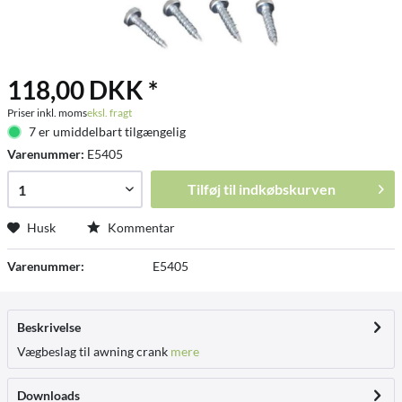
118,00 DKK *
Priser inkl. moms
eksl. fragt
7 er umiddelbart tilgængelig
Varenummer:
E5405
Tilføj til
indkøbskurven
Husk
Kommentar
Varenummer:
E5405
Beskrivelse
Vægbeslag til awning crank
mere
Downloads