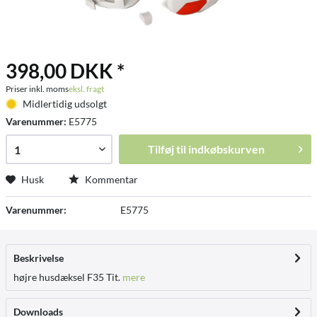
398,00 DKK *
Priser inkl. moms
eksl. fragt
Midlertidig udsolgt
Varenummer:
E5775
Tilføj til
indkøbskurven
Husk
Kommentar
Varenummer:
E5775
Beskrivelse
højre husdæksel F35 Tit.
mere
Downloads