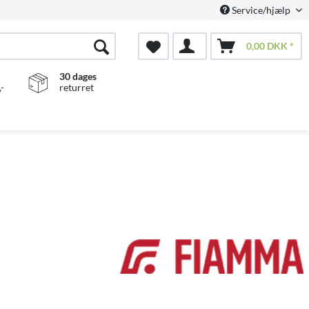
Service/hjælp
0,00 DKK *
30 dages
-
returret