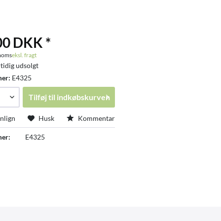
00 DKK *
 moms
eksl. fragt
tidig udsolgt
mer:
E4325
Tilføj til
indkøbskurven
lign
Husk
Kommentar
er:
E4325