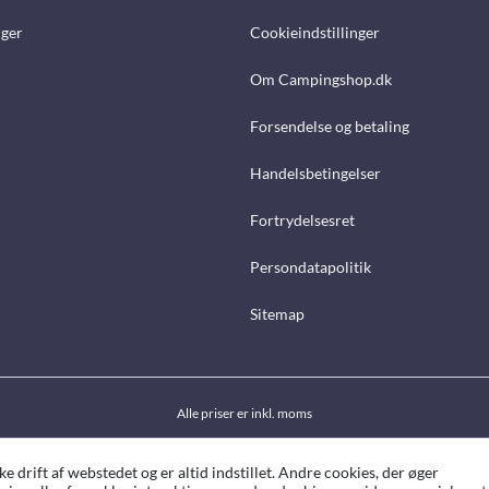
nger
Cookieindstillinger
Om Campingshop.dk
Forsendelse og betaling
Handelsbetingelser
Fortrydelsesret
Persondatapolitik
Sitemap
Alle priser er inkl. moms
drift af webstedet og er altid indstillet. Andre cookies, der øger