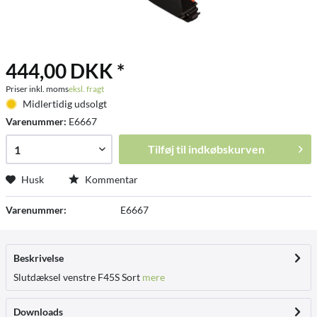
444,00 DKK *
Priser inkl. moms
eksl. fragt
Midlertidig udsolgt
Varenummer:
E6667
Tilføj til
indkøbskurven
Husk
Kommentar
Varenummer:
E6667
Beskrivelse
Slutdæksel venstre F45S Sort
mere
Downloads