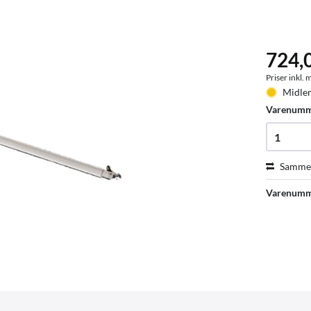
724,
Priser inkl.
Midler
Varenum
Sammen
Varenumm