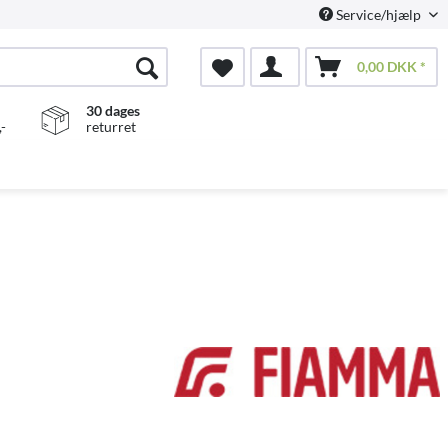
Service/hjælp
0,00 DKK *
30 dages
-
returret