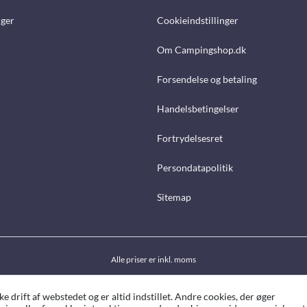
nger
Cookieindstillinger
Om Campingshop.dk
Forsendelse og betaling
Handelsbetingelser
Fortrydelsesret
Persondatapolitik
Sitemap
Alle priser er inkl. moms
drift af webstedet og er altid indstillet. Andre cookies, der øger