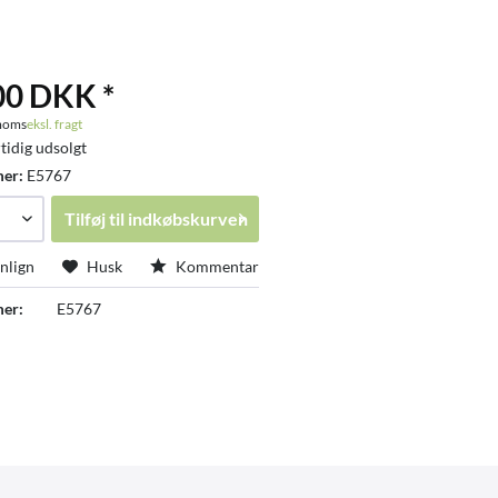
00 DKK *
 moms
eksl. fragt
tidig udsolgt
mer:
E5767
Tilføj til
indkøbskurven
lign
Husk
Kommentar
er:
E5767