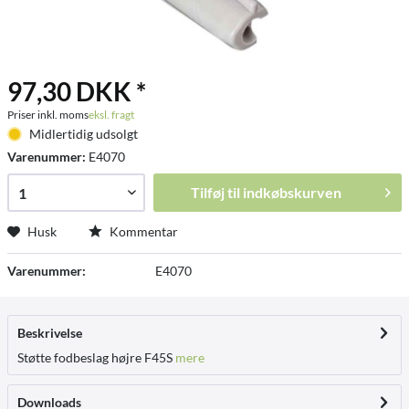
97,30 DKK *
Priser inkl. moms
eksl. fragt
Midlertidig udsolgt
Varenummer:
E4070
Tilføj til
indkøbskurven
Husk
Kommentar
Varenummer:
E4070
Beskrivelse
Støtte fodbeslag højre F45S
mere
Downloads