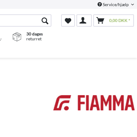
Service/hjælp
0,00 DKK *
30 dages
-
returret