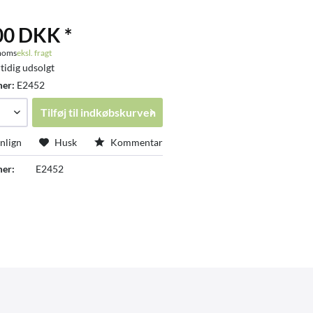
00 DKK *
 moms
eksl. fragt
tidig udsolgt
mer:
E2452
Tilføj til
indkøbskurven
lign
Husk
Kommentar
er:
E2452