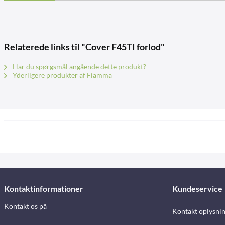
Relaterede links til "Cover F45TI forlod"
Har du spørgsmål angående dette produkt?
Yderligere produkter af Fiamma
Kontaktinformationer
Kundeservice
Kontakt os på
Kontakt oplysni