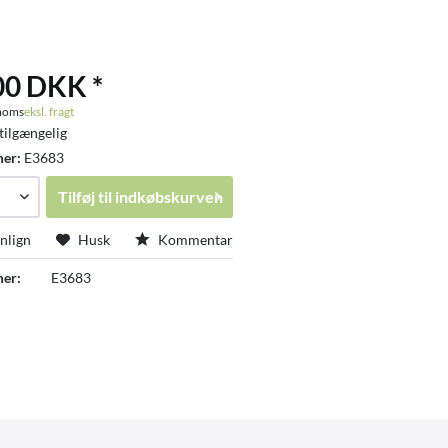
00 DKK *
 moms
eksl. fragt
tilgængelig
mer:
E3683
Tilføj til
indkøbskurven
lign
Husk
Kommentar
er:
E3683