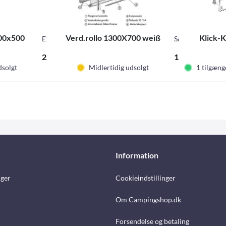
900x500
Verd.rollo 1300X700 weiß
Klick-K
E1108
SA220
2.942,00 DKK *
1.002,00 DKK 
dsolgt
Midlertidig udsolgt
1 tilgæng
Information
nger
Cookieindstillinger
Om Campingshop.dk
Forsendelse og betaling