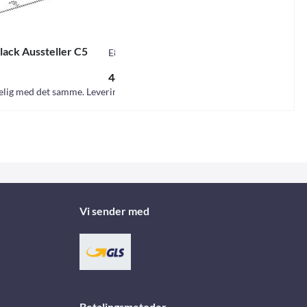
lack Aussteller C5
E8775
*
448,00 DKK *
elig med det samme. Leveringstid ca. 9 dage
Vi sender med
Betalingsmetoder