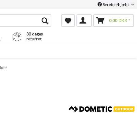
Service/hjælp
0,00 DKK *
30 dages
-
returret
duer