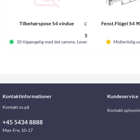
Tilbehørspose S4 vindue
Fenst.Flügel S4 
E7623
104,00 DKK *
10 tilgængelig med det samme. Leveringstid ca. 9 dage
Midlertidig u
Kontaktinformationer
Kundeservice
Kontakt os på
Kontakt oplysni
+45 5434 8888
Man-Fre, 10-17