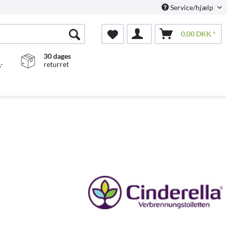
Service/hjælp
0,00 DKK *
30 dages
-
returret