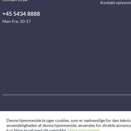
Kontakt oplysni
+45 5434 8888
Man-Fre, 10-17
Denne hjemmeside bruger cookies, som er nødvendige for den tekniske 
anvendeligheden af denne hjemmeside, anvendes for direkte annoncer
kun blive brugt med dit samtykke.
Mere oplysninger