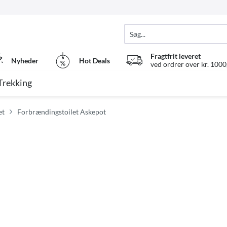
Fragtfrit leveret
Nyheder
Hot Deals
ved ordrer over kr. 1000,
Trekking
et
Forbrændingstoilet Askepot