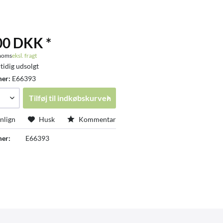
00 DKK *
 moms
eksl. fragt
tidig udsolgt
mer:
E66393
Tilføj til
indkøbskurven
lign
Husk
Kommentar
er:
E66393