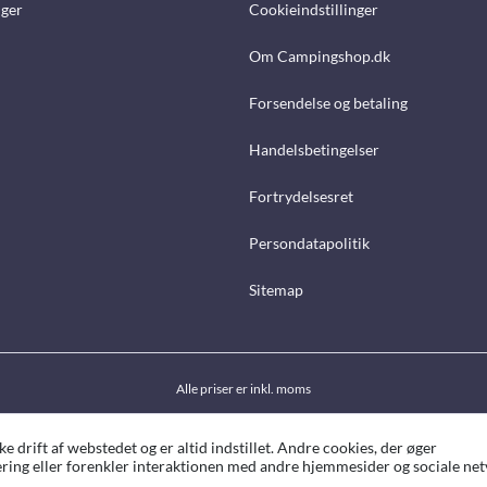
nger
Cookieindstillinger
Om Campingshop.dk
Forsendelse og betaling
Handelsbetingelser
Fortrydelsesret
Persondatapolitik
Sitemap
Alle priser er inkl. moms
drift af webstedet og er altid indstillet. Andre cookies, der øger
ing eller forenkler interaktionen med andre hjemmesider og sociale netv