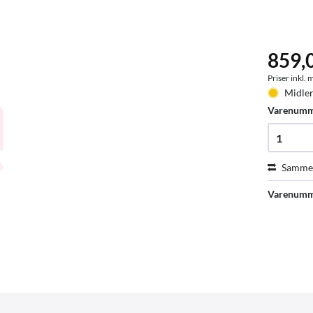
859,
Priser inkl.
Midler
Varenum
Sammen
Varenumm