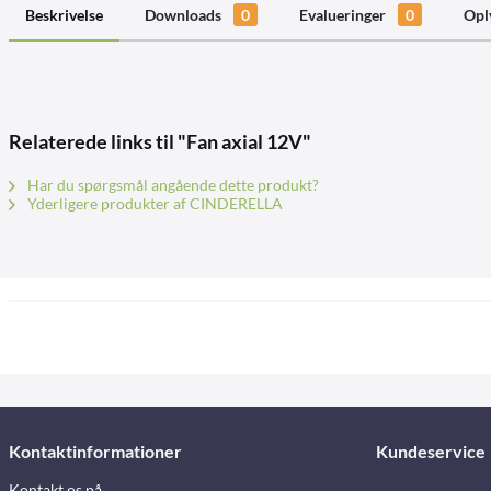
Beskrivelse
Downloads
0
Evalueringer
0
Opl
Relaterede links til "Fan axial 12V"
Har du spørgsmål angående dette produkt?
Yderligere produkter af CINDERELLA
Kontaktinformationer
Kundeservice
Kontakt os på