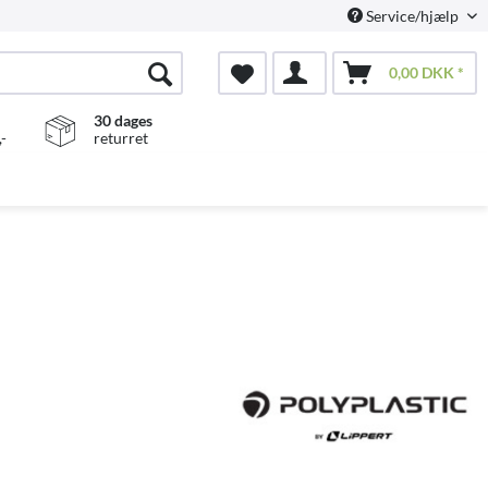
Service/hjælp
0,00 DKK *
30 dages
-
returret