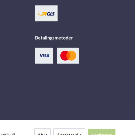
Betalingsmetoder
ærk, vil
Afvis
Accepter alle
Konfigurer