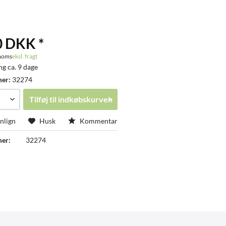
0 DKK *
 moms
eksl. fragt
ng ca. 9 dage
mer:
32274
Tilføj til
indkøbskurven
lign
Husk
Kommentar
er:
32274