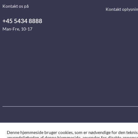
Kontakt os på
Kontakt oplysni
+45 5434 8888
Man-Fre, 10-17
Denne hjemmeside bruger cookies, som er nødvendige for den tekniske 
anvendeligheden af denne hjemmeside, anvendes for direkte annoncer