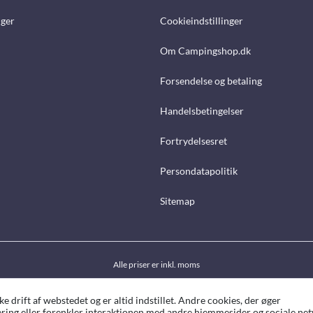
nger
Cookieindstillinger
Om Campingshop.dk
Forsendelse og betaling
Handelsbetingelser
Fortrydelsesret
Persondatapolitik
Sitemap
Alle priser er inkl. moms
drift af webstedet og er altid indstillet. Andre cookies, der øger
ing eller forenkler interaktionen med andre hjemmesider og sociale netv