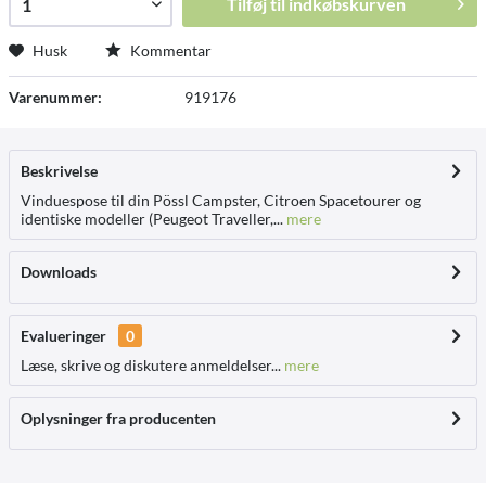
Tilføj til
indkøbskurven
Husk
Kommentar
Varenummer:
919176
Beskrivelse
Vinduespose til din Pössl Campster, Citroen Spacetourer og
identiske modeller (Peugeot Traveller,...
mere
Downloads
Evalueringer
0
Læse, skrive og diskutere anmeldelser...
mere
Oplysninger fra producenten