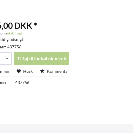
6,00 DKK *
 moms
eksl. fragt
tidig udsolgt
mer:
437756
Tilføj til
indkøbskurven
lign
Husk
Kommentar
er:
437756