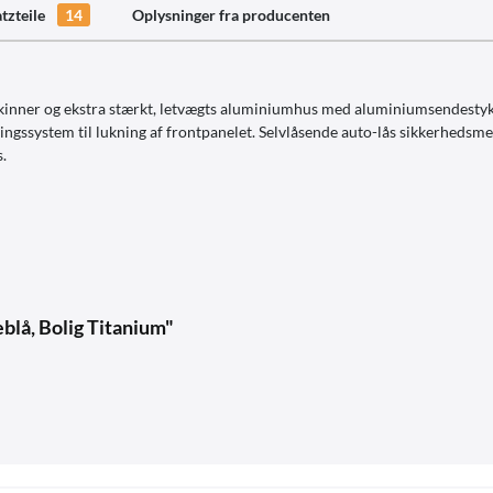
atzteile
14
Oplysninger fra producenten
inner og ekstra stærkt, letvægts aluminiumhus med aluminiumsendestykk
ngssystem til lukning af frontpanelet. Selvlåsende auto-lås sikkerhedsmek
s.
blå, Bolig Titanium"