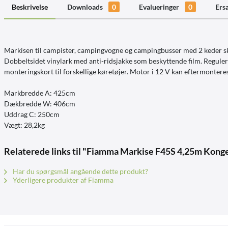
Beskrivelse
Downloads
0
Evalueringer
0
Ers
Markisen til campister, campingvogne og campingbusser med 2 keder sk
Dobbeltsidet vinylark med anti-ridsjakke som beskyttende film. Reguleri
monteringskort til forskellige køretøjer. Motor i 12 V kan eftermontere
Markbredde A: 425cm
Dækbredde W: 406cm
Uddrag C: 250cm
Vægt: 28,2kg
Relaterede links til "Fiamma Markise F45S 4,25m Konge
Har du spørgsmål angående dette produkt?
Yderligere produkter af Fiamma