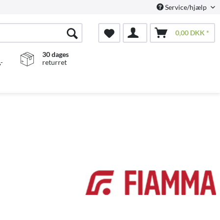
Service/hjælp
0,00 DKK *
30 dages
-
returret