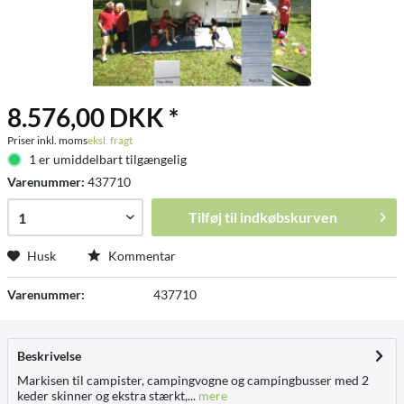
8.576,00 DKK *
Priser inkl. moms
eksl. fragt
1 er umiddelbart tilgængelig
Varenummer:
437710
Tilføj til
indkøbskurven
Husk
Kommentar
Varenummer:
437710
Beskrivelse
Markisen til campister, campingvogne og campingbusser med 2
keder skinner og ekstra stærkt,...
mere