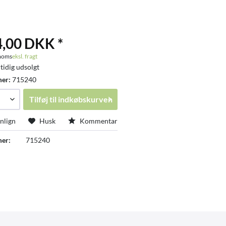
4,00 DKK *
 moms
eksl. fragt
tidig udsolgt
mer:
715240
Tilføj til
indkøbskurven
lign
Husk
Kommentar
er:
715240