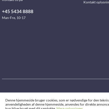
Kontakt oplysni
+45 5434 8888
Man-Fre, 10-17
Denne hjemmeside bruger cookies, som er nødvendige for den tekniske 
anvendeligheden af denne hjemmeside, anvendes for direkte annoncer
kun blive brugt med dit samtykke.
Mere oplysninger