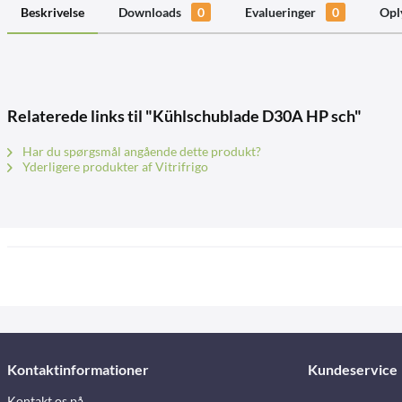
Beskrivelse
Downloads
0
Evalueringer
0
Opl
Relaterede links til "Kühlschublade D30A HP sch"
Har du spørgsmål angående dette produkt?
Yderligere produkter af Vitrifrigo
Kontaktinformationer
Kundeservice
Kontakt os på