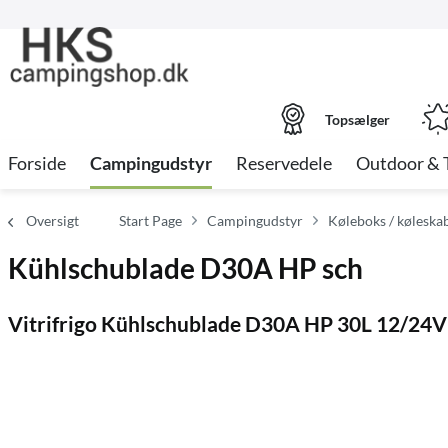
Topsælger
Forside
Campingudstyr
Reservedele
Outdoor & 
Oversigt
Start Page
Campingudstyr
Køleboks / køleskab
Kühlschublade D30A HP sch
Vitrifrigo Kühlschublade D30A HP 30L 12/24V