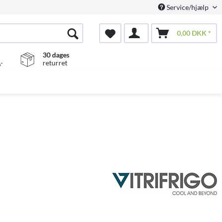
Service/hjælp
0,00 DKK *
30 dages
-
returret