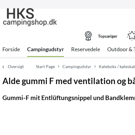
Topsælger
Forside
Campingudstyr
Reservedele
Outdoor & 
Oversigt
Start Page
Campingudstyr
Køleboks / køleskab
Alde gummi F med ventilation og
Gummi-F mit Entlüftungsnippel und Bandklem