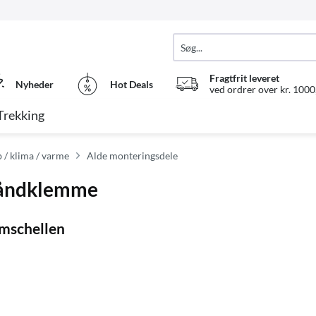
Fragtfrit leveret
Nyheder
Hot Deals
ved ordrer over kr. 1000,
Trekking
 / klima / varme
Alde monteringsdele
 båndklemme
mschellen