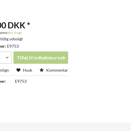
00 DKK *
 moms
eksl. fragt
tidig udsolgt
mer:
E9753
Tilføj til
indkøbskurven
lign
Husk
Kommentar
er:
E9753