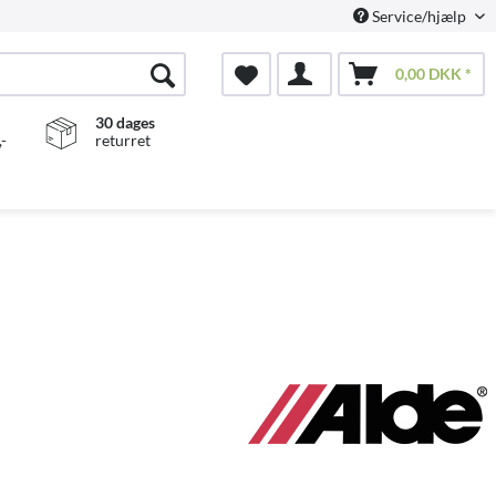
Service/hjælp
0,00 DKK *
30 dages
-
returret