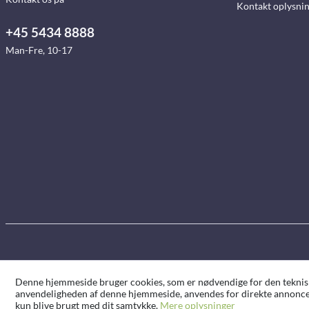
Kontakt oplysni
+45 5434 8888
Man-Fre, 10-17
Denne hjemmeside bruger cookies, som er nødvendige for den tekniske 
anvendeligheden af denne hjemmeside, anvendes for direkte annoncer
kun blive brugt med dit samtykke.
Mere oplysninger