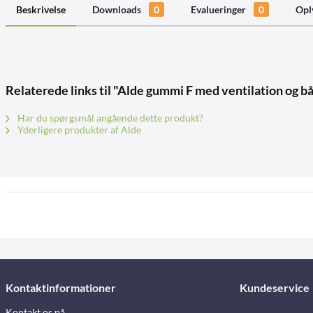
Beskrivelse
Downloads
0
Evalueringer
0
Opl
Relaterede links til "Alde gummi F med ventilation og
Har du spørgsmål angående dette produkt?
Yderligere produkter af Alde
Kontaktinformationer
Kundeservice
Kontakt os på