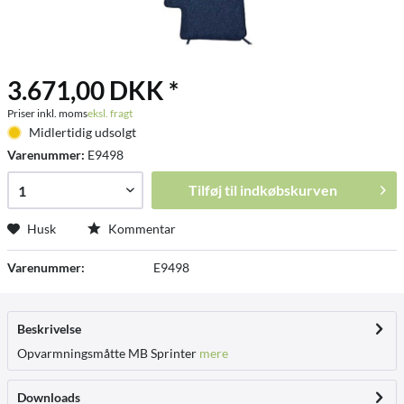
3.671,00 DKK *
Priser inkl. moms
eksl. fragt
Midlertidig udsolgt
Varenummer:
E9498
Tilføj til
indkøbskurven
Husk
Kommentar
Varenummer:
E9498
Beskrivelse
Opvarmningsmåtte MB Sprinter
mere
Downloads