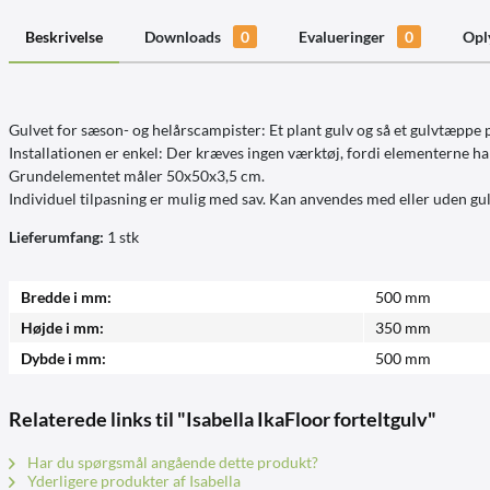
Beskrivelse
Downloads
0
Evalueringer
0
Opl
Gulvet for sæson- og helårscampister: Et plant gulv og så et gulvtæppe 
Installationen er enkel: Der kræves ingen værktøj, fordi elementerne h
Grundelementet måler 50x50x3,5 cm.
Individuel tilpasning er mulig med sav. Kan anvendes med eller uden gu
Lieferumfang:
1 stk
Bredde i mm:
500 mm
Højde i mm:
350 mm
Dybde i mm:
500 mm
Relaterede links til "Isabella IkaFloor forteltgulv"
Har du spørgsmål angående dette produkt?
Yderligere produkter af Isabella