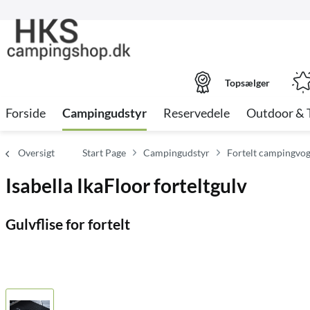
Topsælger
Forside
Campingudstyr
Reservedele
Outdoor & 
Oversigt
Start Page
Campingudstyr
Fortelt campingvo
Isabella IkaFloor forteltgulv
Gulvflise for fortelt