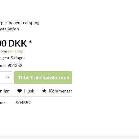
l permanent camping
stallation
00 DKK *
 moms
eksl. fragt
ng ca. 9 dage
mer:
904352
Tilføj til
indkøbskurven
lign
Husk
Kommentar
er:
904352