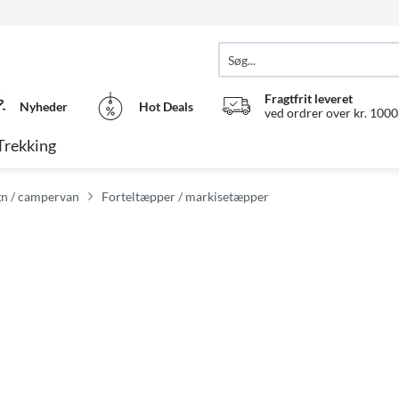
Fragtfrit leveret
Nyheder
Hot Deals
ved ordrer over kr. 1000,
Trekking
gn / campervan
Forteltæpper / markisetæpper