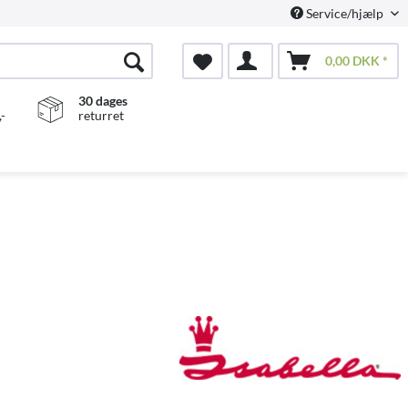
Service/hjælp
0,00 DKK *
30 dages
-
returret