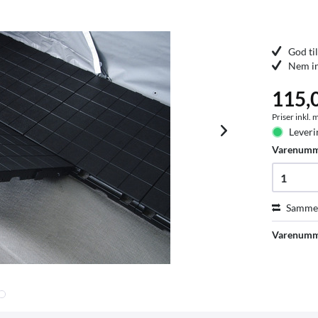
God ti
Nem in
115,
Priser inkl.
Leveri
Varenum
Sammen
Varenumm