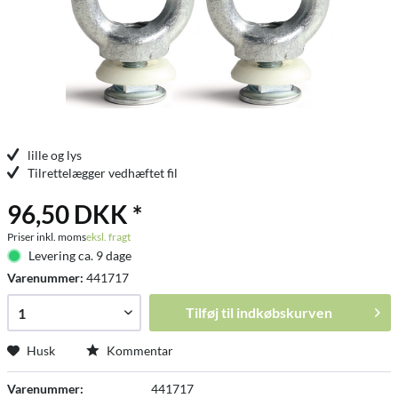
lille og lys
Tilrettelægger vedhæftet fil
96,50 DKK *
Priser inkl. moms
eksl. fragt
Levering ca. 9 dage
Varenummer:
441717
Tilføj til
indkøbskurven
Husk
Kommentar
Varenummer:
441717