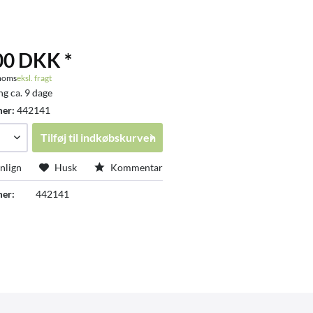
00 DKK *
 moms
eksl. fragt
ng ca. 9 dage
mer:
442141
Tilføj til
indkøbskurven
lign
Husk
Kommentar
er:
442141