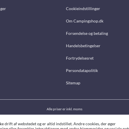
nger
Cookieindstillinger
Om Campingshop.dk
Forsendelse og betaling
Handelsbetingelser
Fortrydelsesret
Persondatapolitik
Sitemap
Alle priser er inkl. moms
drift af webstedet og er altid indstillet. Andre cookies, der øger
ing eller forenkler interaktionen med andre hjemmesider og sociale netv