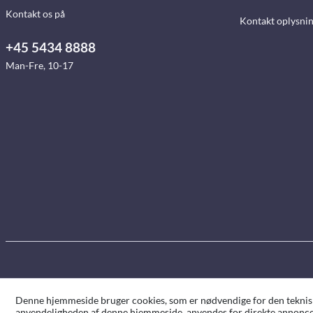
Kontakt os på
Kontakt oplysni
+45 5434 8888
Man-Fre, 10-17
Denne hjemmeside bruger cookies, som er nødvendige for den tekniske 
anvendeligheden af denne hjemmeside, anvendes for direkte annoncer