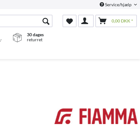
Service/hjælp
0,00 DKK *
30 dages
-
returret