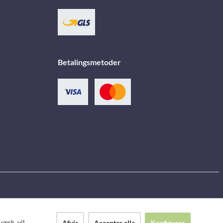
Betalingsmetoder
ærk, vil
Afvis
Accepter alle
Konfigurer