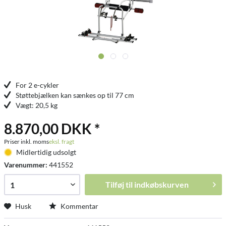
For 2 e-cykler
Støttebjælken kan sænkes op til 77 cm
Vægt: 20,5 kg
8.870,00 DKK *
Priser inkl. moms
eksl. fragt
Midlertidig udsolgt
Varenummer:
441552
Tilføj til
indkøbskurven
Husk
Kommentar