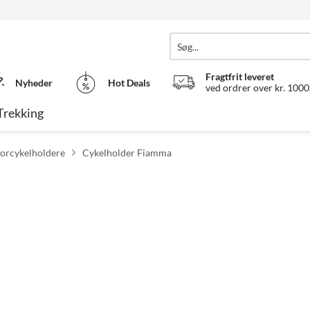
Fragtfrit leveret
Nyheder
Hot Deals
ved ordrer over kr. 1000,
Trekking
torcykelholdere
Cykelholder Fiamma