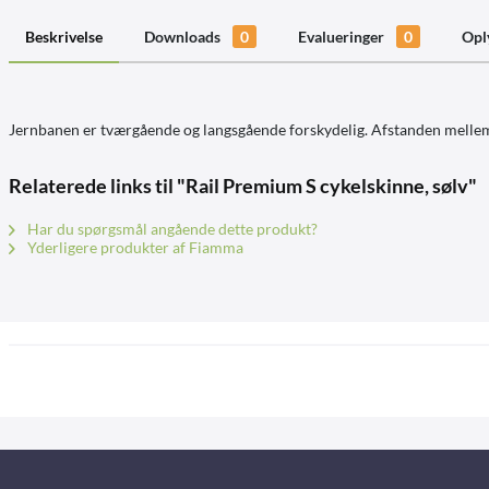
Beskrivelse
Downloads
0
Evalueringer
0
Opl
Jernbanen er tværgående og langsgående forskydelig. Afstanden mellem c
Relaterede links til "Rail Premium S cykelskinne, sølv"
Har du spørgsmål angående dette produkt?
Yderligere produkter af Fiamma