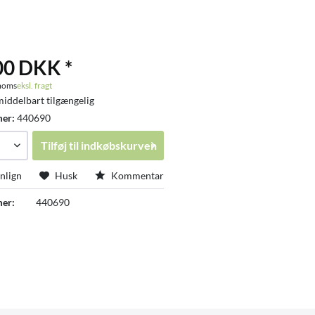
00 DKK *
 moms
eksl. fragt
middelbart tilgængelig
mer:
440690
Tilføj til
indkøbskurven
lign
Husk
Kommentar
er:
440690