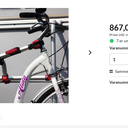
867,
Priser inkl.
7 er u
Varenum
Sammen
Varenumm