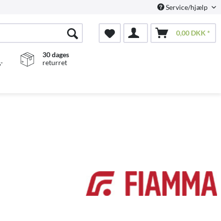
Service/hjælp
0,00 DKK *
30 dages
-
returret