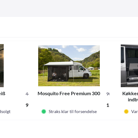
eiß
Mosquito Free Premium 300
Køkken
44819
900165
indb
973,00 DKK *
1.055,00 DKK 
dsolgt
Straks klar til forsendelse
Var