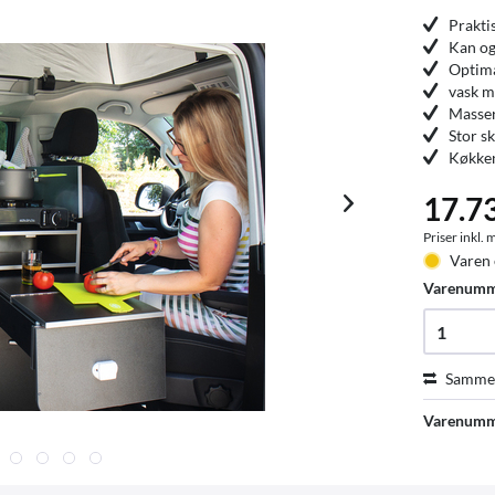
Prakti
Kan ogs
Optima
vask 
Masser
Stor s
Køkken
17.7
Priser inkl.
Varen 
Varenum
Sammen
Varenumm