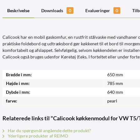
Beskrivelse
Downloads
0
Evalueringer
0
Til
Calicook har en mobil gaskomfur, en rustfrit stålvaske med vandhaner o
praktiske foldebord og udtræksbord gør køkkenet til et bord til morge
komfortabelt og afslappet. Selvfølgelig, selvom køkkendelen er installer
Calicook også bruges udenfor Køretøj (f.eks. I forteltet eller under fortel
Bredde i mm:
650 mm
Højde i mm:
785 mm
Dybde i mm:
640 mm
farve:
pearl
Relaterede links til "Calicook køkkenmodul for VW T5/
Har du spørgsmål angående dette produkt?
Yderligere produkter af REIMO