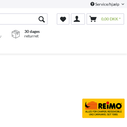
Service/hjælp
0,00 DKK *
30 dages
-
returret