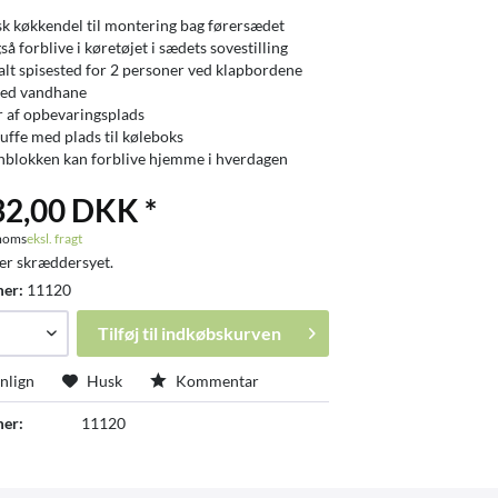
sk køkkendel til montering bag førersædet
å forblive i køretøjet i sædets sovestilling
lt spisested for 2 personer ved klapbordene
med vandhane
 af opbevaringsplads
kuffe med plads til køleboks
blokken kan forblive hjemme i hverdagen
32,00 DKK *
 moms
eksl. fragt
er skræddersyet.
mer:
11120
Tilføj til
indkøbskurven
lign
Husk
Kommentar
er:
11120