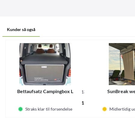
Kunder så også
Bettaufsatz Campingbox L
SunBreak w
13251
11.437,00 DKK *
Straks klar til forsendelse
Midlertidig u