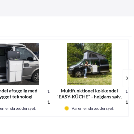
del aftagelig med
Multifunktionel køkkendel
11110
111
ygget teknologi
"EASY-KÜCHE" - højglans sølv,
*
18.795,00 DKK *
15.
montering til højre
en er skræddersyet.
Varen er skræddersyet.