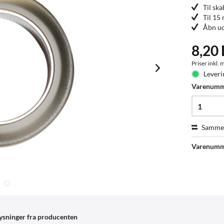
Til sk
Til 15
Åbn u
8,20
Priser inkl.
Leveri
Varenum
Sammen
Varenumm
ysninger fra producenten