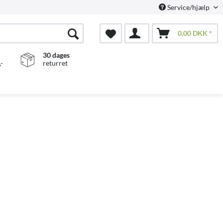
Service/hjælp
0,00 DKK *
30 dages
-
returret