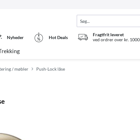
Fragtfrit leveret
Nyheder
Hot Deals
ved ordrer over kr. 1000,
Trekking
ering / møbler
Push-Lock låse
se