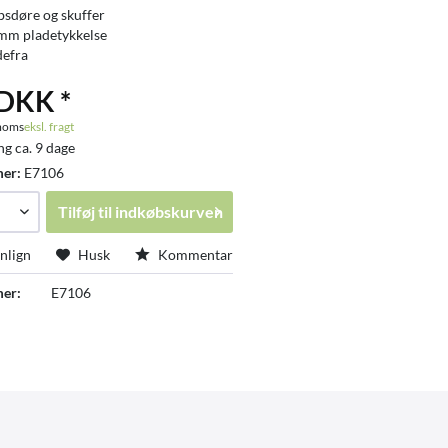
absdøre og skuffer
 mm pladetykkelse
defra
 DKK *
 moms
eksl. fragt
ng ca. 9 dage
mer:
E7106
Tilføj til
indkøbskurven
lign
Husk
Kommentar
er:
E7106