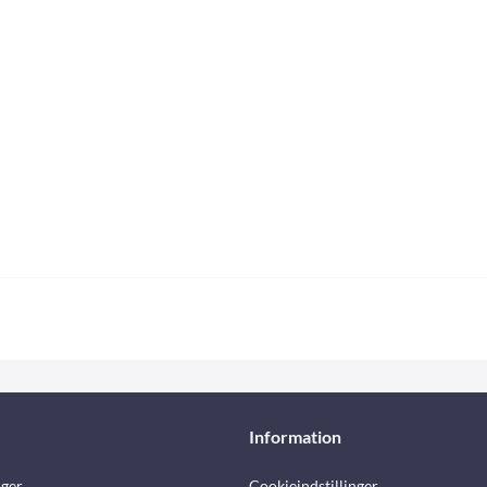
Information
nger
Cookieindstillinger